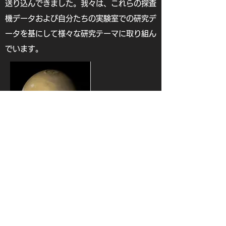
送り込んできました。我々は、これらの探査
機データおよび自分たちの実験室での研究デ
ータを基にして様々な研究テーマに取り組ん
でいます。
マーズ・グローバルサーベイヤーが遠距離から捉えた火
星の姿（NASA提供）。 上に北極冠が、中央左側に雪
を戴いたタルシス山系が見えます。全体がぼんやりして
見えるのは、火星の大気による散乱が原因です。
杉田研究室 / 東京大学大学院理学系研究科
地球惑星科学専攻 宇宙惑星科学講座