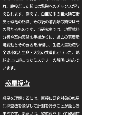
れ、脇役だった種には繁栄へのチャンスが与
えられます。例えば、白亜紀末の巨大隕石衝
突と恐竜の絶滅、その後の哺乳類の繁栄はそ
の最たるものです。当研究室では、地質試料
分析や室内実験を手掛かりに、過去の表層環
境変動とその要因を推理し、生物大量絶滅や
全球凍結と生命・大気の共進化といった、地
球史上に起こったミステリーの解明に挑んで
います。
惑星探査
惑星を理解するには、直接に研究対象の惑星
に探査機を飛ばして計測を行うことが最も効
果的です。あるいは、望遠鏡を用いて観測対