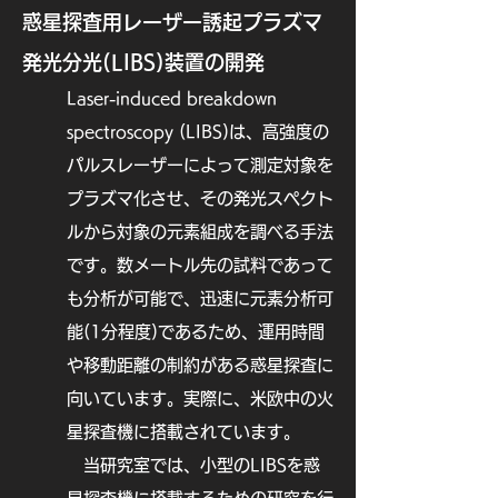
Geophysical Research: Planets, 
惑星探査用レーザー誘起プラズマ
126(2), e2020JE006594.

発光分光(LIBS)装置の開発
[8] Sugimoto, C., Tatsumi, E., Cho, 
Y., Morota, T., Honda, R., 
​Laser-induced breakdown
Kameda, S., ... & Sugita, S. (2021). 
spectroscopy (LIBS)は、高強度の
High-resolution observations of 
bright boulders on asteroid Ryugu: 
パルスレーザーによって測定対象を
2. Spectral properties. Icarus, 369, 
プラズマ化させ、その発光スペクト
114591.

ルから対象の元素組成を調べる手法
[7] Sugita, S., Honda, R., Morota, 
T., Kameda, S., Sawada, H., 
です。数メートル先の試料であって
Tatsumi, E., ... & Tsuda, Y. (2019). 
も分析が可能で、迅速に元素分析可
The geomorphology, color, and 
thermal properties of Ryugu: 
能(1分程度)であるため、運用時間
Implications for parent-body 
や移動距離の制約がある惑星探査に
processes. Science, 364(6437), 
向いています。実際に、米欧中の火
eaaw0422.

[6] Morota, T., Sugita, S., Cho, Y., 
星探査機に搭載されています。
Kanamaru, M., Tatsumi, E., 
当研究室では、小型のLIBSを惑
Sakatani, N., ... & Yokota, Y. 