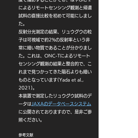
al., 2021a)、リュウグウの母天体は少
によるリモートセンシング観測と帰還
なくとも2回S型の小惑星と天体衝突し
試料の直接比較を初めて可能にしまし
ていたことが示唆されました 
た。
(Sugimoto et al., 2021)。更に、リ
反射分光測定の結果、リュウグウの粒
ュウグウの表層は長い年月の間宇宙空
間に晒されて風化することで、徐々に
子は可視域で約2%の反射率という非
反射スペクトルが変化しており(Sugita 
常に暗い物質であることが分かりまし
et al., 2019; Morota et al., 
た。これは、ONC-Tによるリモート
2020)、極域には比較的風化していな
センシング観測の結果と整合的で、こ
い物質が露出していることも発見され
れまで見つかってきた隕石よりも暗い
ました (Tatsumi et al., 2021b)。

ものとなっています(Yada et al.,
ONCは、Small carry-on impactor 
2021)。
(SCI)によってリュウグウに作られた人
本装置で測定したリュウグウ試料のデ
工クレーターの特定と観察の役割も果
ータは
JAXAの
データベースシステム
たしました (Arakawa et al., 2020)。
に公開されておりますので、是非ご参
クレーター形成前後の画像の比較から
照ください。
小惑星の表面進化を観測し(Honda et 
al., 2021)、これまで小惑星の表面進
化を駆動すると考えられてきた地震波
参考文献