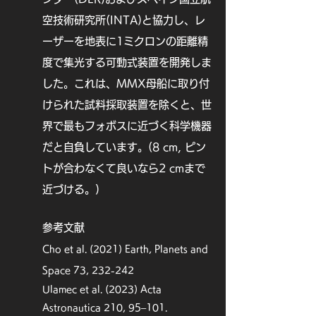
e2020JE006572.

[13] DellaGiustina, D. N., Burke, K. 
空技術研究所(INTA)と協力し、レ
N., Walsh, K. J., Smith, P. H., 
ーザーを地表に1ミクロンの距離精
Golish, D. R., Bierhaus, E. B., ... & 
度で集光する可動式装置を開発しま
Yumoto, K. (2020). Variations in 
color and reflectance on the 
した。これは、MMX母船に取り付
surface of asteroid (101955) 
けられた試料採
取装置を除くと、世
Bennu. Science, 370(6517).

界で最もフォボスに近づく科学機器
[12] Kameda, S., Suzuki, H., 
Takamatsu, T., Cho, Y., Yasuda, T., 
だと自負しています。(
8 cm, ピン
Yamada, M., ... & Sato, M. (2017). 
トが合わなくて良いなら2 cmまで
Preflight calibration test results for 
近づける。
)
optical navigation camera 
telescope (ONC-T) onboard the 
Hayabusa2 spacecraft. Space 
参考文献
Science Reviews, 208(1-4), 17-31.

Cho et al. (2021) E
arth, Planets and
[11] Kouyama, T., Tatsumi, E., 
Yokota, Y., Yumoto, K., Yamada, 
Space 73, 232-242
M., Honda, R., ... & Sugita, S. 
Ulamec et al. (2023)
Acta
(2021). Post-arrival calibration of 
Astronautica 210, 95–101.
Hayabusa2's optical navigation 