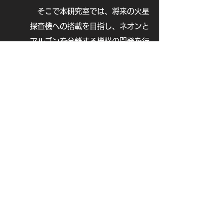
そこで本研究室では、将来の火星
探査機への搭載を目指し、ネオンと
アルゴンを分離する機構の開発を行
っています。これまでの研究で、ネ
オンとアルゴンを高い効率で分離で
きる膜素材を突き止めることに成功
しました。現在、宇宙機搭載に要求
される過酷な条件でもこの膜素材に
問題が起きないかを確認する実験を
進めています。当グループ笠原研、
東大地震研、JAXA宇宙科学研究
所、JAMSTEC、山形大学との共同
研究です。
最近の研究成果