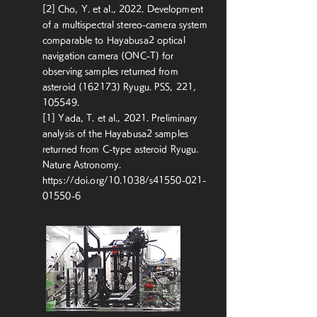
は、リュウグウでは低強度の影響で伝
[2]
Cho, Y. et al., 2022. Development
播しづらいことを明らかにしました 
of a multispectral stereo-camera system
(Nishiyama et al., 2021)。

comparable to Hayabusa2 optical
navigation camera (ONC-T) for
このようなリュウグウから得られた知
observing samples returned from
見を元に、他の小惑星の軌道進化や表
asteroid (162173) Ryugu. PSS, 221,
層更新などのプロセスに対する理解が
105549.
進んでおり、正に分野のフロンティア
[1] Yada, T. et al., 2021. Preliminary
を開拓しています。また、時期を同じ
analysis of the Hayabusa2 samples
くして別のC型小惑星であるべヌーも
returned from C-type asteroid Ryugu.
NASAのOSIRIS-RExミッションによ
Nature Astronomy.
って探査されました。本研究室は、主
https://doi.org/10.1038/s41550-021-
にリュウグウとべヌーの比較において
01550-6
OSIRIS-RExチームとの共同研究を進
めています (DellaGiustina et al., 
2020; Lauretta et al., 2022)。

はやぶさ２はリュウグウを離れて既に
何年も経過しましたが、ONCのデー
タを元にした新たな科学成果はまだ盛