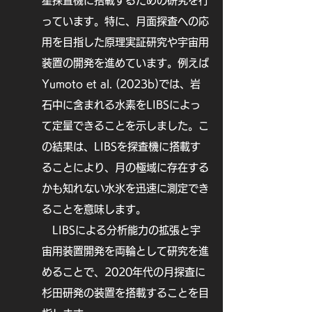
星探査機に搭載するための研究を行
(2020). Sample collection from 
asteroid (162173) Ryugu by 
っています。特に、月面探査への応
Hayabusa2: Implications for surface 
用を目指した原理実証研究や宇宙用
evolution. Science, 368(6491), 
装置の開発を進めています。例えば
654-659.

[5] Takaki, N., Cho, Y., Morota, T., 
Yumoto et al. (2023b)では、岩
Tatsumi, E., Honda, R., Kameda, 
石中に含まれる水素をLIBSによっ
S., ... & Sugita, S. (2022). 
Resurfacing processes constrained 
て定量できることを示しました。こ
by crater distribution on Ryugu. 
の結果は、LIBSを探査機に搭載す
Icarus, 377, 114911.

ることにより、月の極域に存在する
[4] Tatsumi, E., Kouyama, T., 
Suzuki, H., Yamada, M., Sakatani, 
かも知れない水氷を迅速に測定でき
N., Kameda, S., ... & Tanabe, N. 
ることを意味します。
(2019). Updated inflight 
LIBSによる分析能力の拡張と宇
calibration of Hayabusa2's optical 
navigation camera (ONC) for 
宙用装置開発を両輪として研究を進
scientific observations during the 
めることで、2020年代の月探査に
cruise phase. Icarus, 325, 153-195.

杉田研発の装置を搭載することを目
[3] Tatsumi, E., Sugimoto, C., Riu, 
L., Sugita, S., Nakamura, T., Hiroi, 