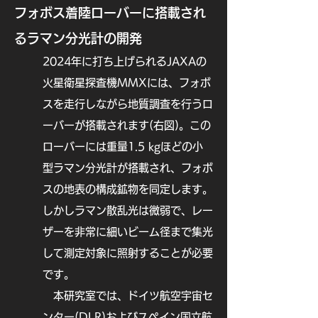
の観測によって装置の機上校正を継続
フォボス着陸ローバ
ーに搭載され
的に行なっており(Suzuki et al., 
るラマン分光計の開発
2018; Tatsumi et al., 2019; 
Kouyama et al., 2021; Yamada et 
2024年に打ち上げられる​JAXAの
al., 2023)、次の小惑星でも高信頼度
火星衛星探査機
MMXには、フォボ
のデータを撮れるよう万全を期してい
ます。更に、航行中は黄道光や系外惑
スを走行しながら地質調査を行うロ
星のトランジット観測など挑戦的な天
ーバーが搭載されます(右図)。この
文観測にも成功しています。

ローバーには重量1.5 kgほどの小
(文責　湯本)

型ラマン分光計が搭載
され、フォボ
スの地表の構成鉱物を同定します。
参考文献

しかしラマン散乱光
は微弱で、レー
[14] Cho, Y., Morota, T., 
Kanamaru, M., Takaki, N., Yumoto, 
ザーを非常に細いビーム径まで集光
K., Ernst, C. M., ... & Sugita, S. 
して測定対象に照射することが必要
(2021). Geologic history and crater 
です。
morphology of asteroid (162173) 
Ryugu. Journal of Geophysical 
本研究室では、ドイツ航空宇宙セ
Research: Planets, 126(8), 
ンター(DLR)およびスペイン国立航