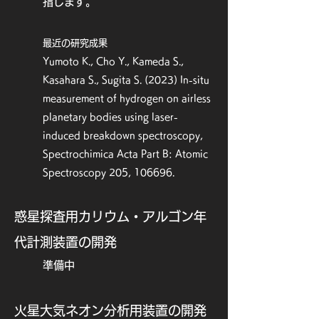
指します。
T., ... & Matsuoka, M. (2021a). 
Collisional history of Ryugu’s parent 
最近の研究成果
body from bright surface boulders. 
Nature Astronomy, 5, 39-45.

Yumoto
​ K., Cho Y., Kameda S.,
[2]Tatsumi, E., Sakatani, N., Riu, L., 
Kasahara S., Sugita S.
(2023) In-situ
Matsuoka, M., Honda, R., Morota, 
measurement of hydrogen on airless
T., ... & Sugita, S. (2021b). 
planetary bodies using laser-
Spectrally blue hydrated parent 
induced breakdown spectr
oscopy,
body of asteroid (162173) Ryugu. 
Nature communications, 12(1), 1-
Spectrochimica Acta Part B: Atomic
13.

Spectroscopy 205, 106696.
[1]Yamada, M., Kouyama, T., 
Yumoto, K., Tatsumi, E., Takaki, 
惑星探査用カリウム・アルゴン年
N., Yokota, Y., ... & Sugita, S. 
(2023). Inflight calibration of the 
代計測装置の開発
optical navigation camera for the 
extended mission phase of 
準備中
Hayabusa2. Earth, Planets and 
Space, 75(1), 36.
​火星大気ネオン分析用装置の開発