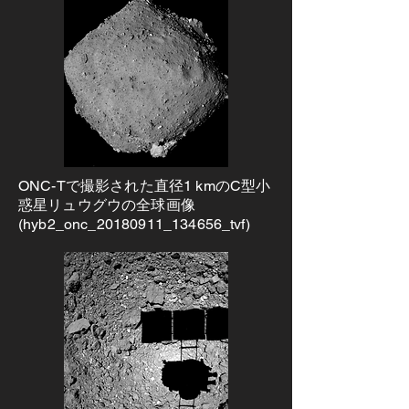
遠7バンド多色カメラ(ONC-T); 
Kameda et al., 2017)の開発と運用
から、科学データ解析までを行なって
います。

はやぶさ２が2018年6月にリュウグウ
に到着してから1年5ヶ月間、ONCは
小惑星の表面写真を撮り続けました。
ONCのデータは国内外の様々な研究
ONC-Tで撮影された直径1 kmのC型小
に利用され、リュウグウの全球進化の
惑星リュウグウの全球画像
描像を明らかにしています。中でも本
(hyb2_onc_20180911_134656_tvf)
研究室で得られた主要な成果をご紹介
します。

天体表面に存在するクレーターは年代
を推定するために非常に重要な地質記
録です。なかでも、古くに形成された
100 mサイズのクレーターはまだリュ
ウグウが小惑星帯にいた1000万年か
ら1億年も前に形成したと推定されま