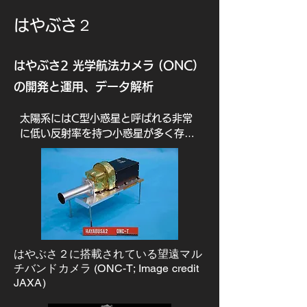
​はやぶさ２
はやぶさ2 光学航法カメラ (ONC）
の開発と運用、データ解析
太陽系にはC型小惑星と呼ばれる非常
に低い反射率を持つ小惑星が多く存在
し、生命の起源となる物質を地球に供
給した可能性がある天体として注目さ
れています。はやぶさ２は近地球軌道
にある直径1 kmの小惑星リュウグウか
ら、C型小惑星のサンプルを世界で初
めて地球に持ち帰りました。

はやぶさ２に搭載されている望遠マル
本研究室では、はやぶさ２に搭載され
チバンドカメラ (ONC-T; Image credit
ている光学航法カメラ群 (二つの広角
JAXA)
モノクロカメラ(ONC-W1, W2)と紫
外(390 nm)から近赤外(950 nm)の望