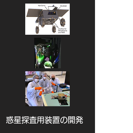
cameras (ONCs): Severe effects 
from touchdown events. Icarus, 
360, 114353.

[10] Lauretta, D. S., Adam, C. D., 
Allen, A. J., Ballouz, R. L., Barnouin, 
O. S., Becker, K. J., ... & Yumoto, K. 
(2022). Spacecraft sample 
collection and subsurface 
excavation of asteroid (101955) 
Bennu. Science, 377(6603), 285-
291.

[9] Nishiyama, G., Kawamura, T., 
Namiki, N., Fernando, B., Leng, K., 
Onodera, K., ... & Iijima, Y. (2021). 
Simulation of seismic wave 
propagation on asteroid ryugu 
induced by the impact experiment 
of the hayabusa2 mission: Limited 
惑星探査用装置の開発
mass transport by low yield strength 
of porous regolith. Journal of 