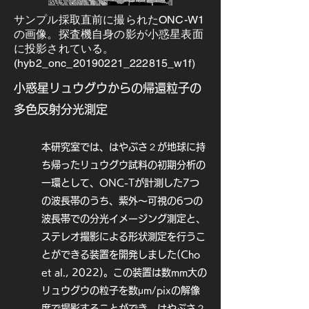
した (Sugita et al., 2019)。更に、比
較的小さいクレーターの数密度から、
サンプル採取直前に撮られたONC-W1
長い歴史の中でリュウグウの表層物質
の画像。探査機自身の影が小惑星表面
に投影されている。
が移動していたことも明らかになりま
(hyb2_onc_20190221_222815_w1f)
した (Sugita et al., 2019; Cho et 
al., 2021; Takaki et al., 2022)。

小惑星リュウグウからの帰還粒子の
ONC-Tによって得られた表層の反射
多色反射分光測定
スペクトルの情報から、地上望遠鏡で
観測された他の小惑星とリュウグウの
本研究室では、はやぶさ２が地球に持
関係が明らかになりました。例えば、
ち帰ったリュウグウ試料の初期分析の
全球の反射スペクトルから、リュウグ
一環として、ONC-Tが計測した7つ
ウの起源となる小惑星の族はポラナあ
るいはオイラリア族に限られることが
の波長帯のうち、紫外〜可視の6つの
分かりました (Sugita et al., 2019)。
波長帯での分光イメージング測定と、
また、リュウグウを構成する大半の暗
ステレオ撮影による形状測定を行うこ
い物質とは異なるスペクトルを持つ明
とができる装置を開発しました(Cho
るい岩塊も発見されました。これらの
et al., 2022)。この装置は数mm大の
異質な岩塊のスペクトルは、はやぶさ
初号機が探査したイトカワが属するS
リュウグウの粒子を数μm/pixの解像
型小惑星と整合的であり (Tatsumi et 
度で撮影することができ、はやぶさ２