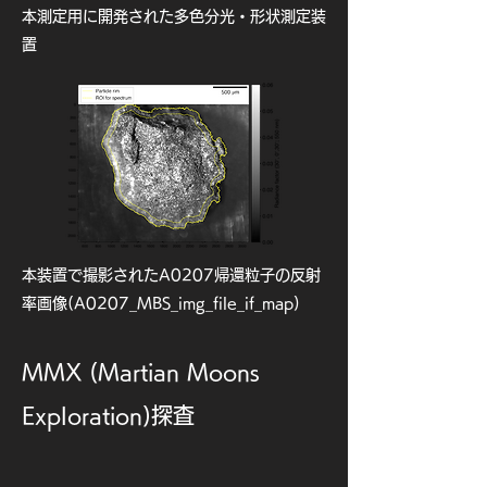
んに創出されています。特に、サンプ
本測定用に開発された多色分光・形状測定装
ル分析から得られたリュウグウ物質の
置
知見から、ONCデータを新たな角度
で解析・解釈することができるように
なってきました。また、欧州のHERA
ミッションを始め、近い将来小惑星探
査機が複数打ち上げ予定であり、この
ような次世代探査の計画にあたっても
ONCによる最新の小惑星画像が注目
されています。

ONCで撮られたリュウグウの全画像
本装置で撮影されたA0207帰還粒子の反射
はJAXAのデータアーカイブシステム
率画像(A0207_MBS_img_file_if_map)
(https://data.darts.isas.jaxa.jp/pub/
hayabusa2/onc_bundle/browse/)に
公開されておりますので、是非ご参照
MMX (Martian Moons
ください。

Exploration)探査
現在はやぶさ２は次の小惑星に向けて
宇宙を航行中です。長年にわたる航行
期間にも、ONCは星・惑星・銀河面